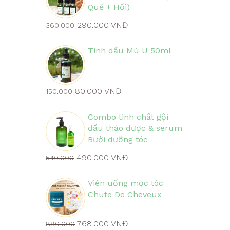
Quế + Hồi)
290.000 VNĐ
360.000
Tinh dầu Mù U 50ml
80.000 VNĐ
150.000
Combo tinh chất gội
đầu thảo dược & serum
Bưởi dưỡng tóc
490.000 VNĐ
540.000
Viên uống mọc tóc
Chute De Cheveux
768.000 VNĐ
880.000